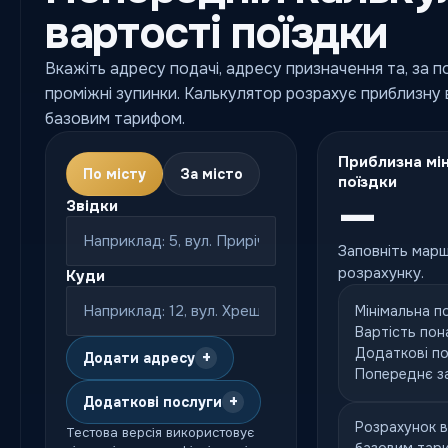
вартості поїздки
Вкажіть адресу подачі, адресу призначення та, за 
проміжні зупинки. Калькулятор розрахує приблизну в
базовим тарифом.
Приблизна мін
По місту
За місто
поїздки
—
Звідки
Заповніть марш
розрахунку.
Куди
Мінімальна п
Вартість пон
Додаткові п
+
Додати адресу
Попереднє з
+
Додаткові послуги
Розрахунок в
Тестова версія використовує