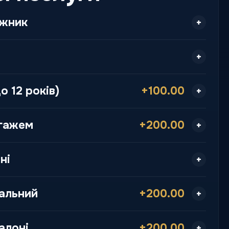
ажник
о 12 років)
+100.00
агажем
+200.00
ні
альний
+200.00
алоні
+200.00