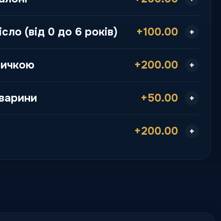
сло (від 0 до 6 років)
+100.00
личкою
+200.00
варини
+50.00
+200.00