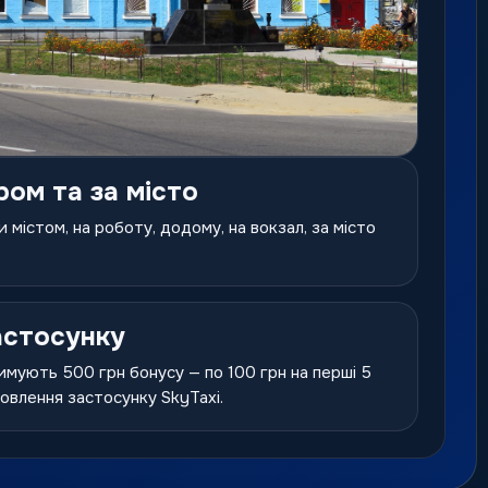
ром та за місто
 містом, на роботу, додому, на вокзал, за місто
астосунку
имують 500 грн бонусу — по 100 грн на перші 5
новлення застосунку SkyTaxi.