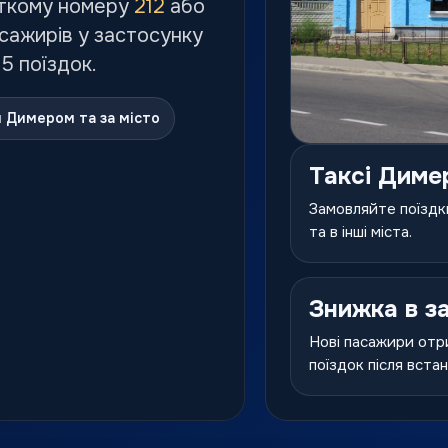
ткому номеру
212
або
асажирів у застосунку
 5 поїздок.
и Димером та за місто
Таксі Диме
Замовляйте поїздки
та в інші міста.
Знижка в з
Нові пасажири отр
поїздок після вста