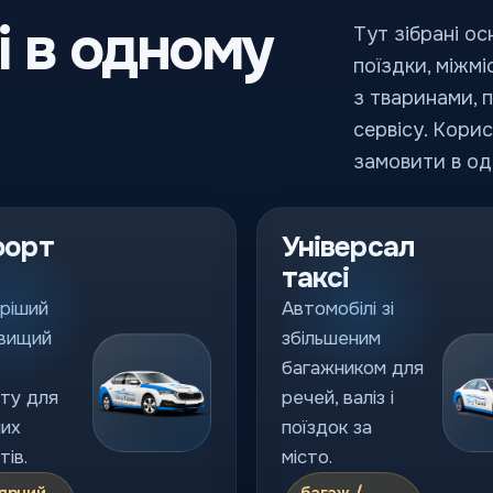
і в одному
Тут зібрані ос
поїздки, міжмі
з тваринами, 
сервісу. Кори
замовити в од
форт
Універсал
таксі
ріший
Автомобілі зі
 вищий
збільшеним
багажником для
ту для
речей, валіз і
их
поїздок за
ів.
місто.