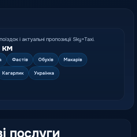
їздок і актуальні пропозиції Sky+Taxi.
 км
а
Фастів
Обухів
Макарів
Кагарлик
Українка
і послуги