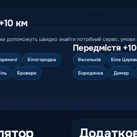
+10 км
ки допоможуть швидко знайти потрібний сервіс, умови по
Передмістя +10
ореничі
Білогородка
Васильків
Біла Церкв
іль
Бровари
Бородянка
Димер
лятор
Додатков