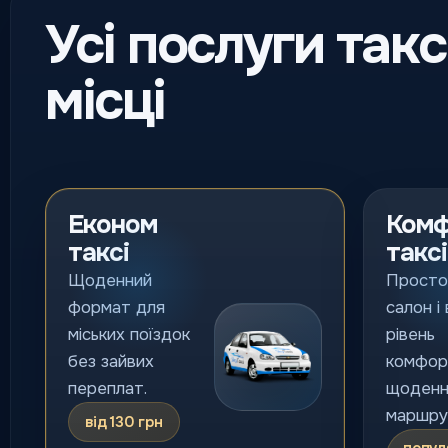
Усі послуги такс
місці
Економ
Ком
таксі
таксі
Щоденний
Просто
формат для
салон і
міських поїздок
рівень
без зайвих
комфор
переплат.
щоденн
маршрут
від 130 грн