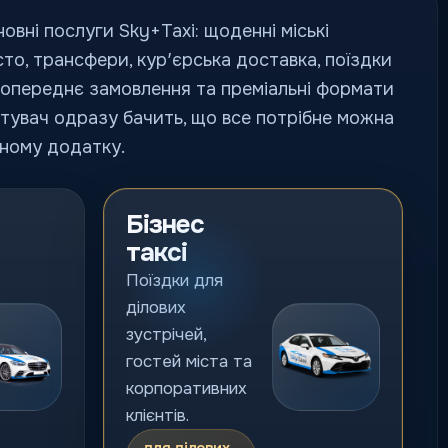
новні послуги Sky+Taxi: щоденні міські
сто, трансфери, курʼєрська доставка, поїздки
попереднє замовлення та преміальні формати
стувач одразу бачить, що все потрібне можна
ному додатку.
Бізнес
таксі
Поїздки для
ділових
зустрічей,
гостей міста та
корпоративних
клієнтів.