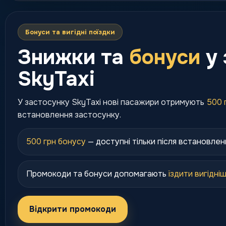
Бонуси та вигідні поїздки
Знижки та
бонуси
у 
SkyTaxi
У застосунку SkyTaxi нові пасажири отримують
500 
встановлення застосунку.
500 грн бонусу
— доступні тільки після встановлен
Промокоди та бонуси допомагають
їздити вигідні
Відкрити промокоди