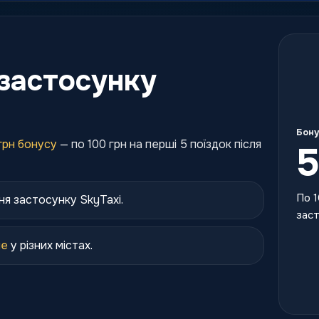
застосунку
Бону
грн бонусу
— по 100 грн на перші 5 поїздок після
5
По 1
ня застосунку SkyTaxi.
заст
ше
у різних містах.