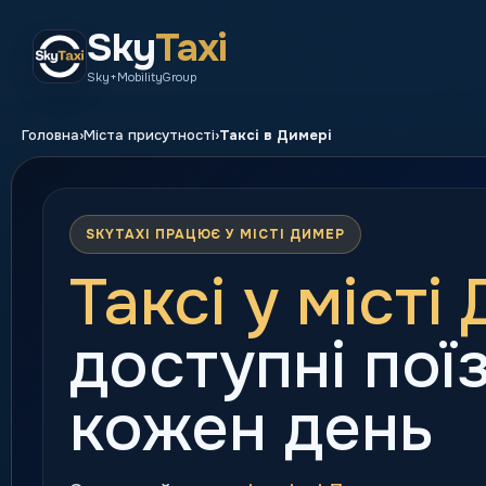
Sky
Taxi
Sky+MobilityGroup
›
›
Головна
Міста присутності
Таксі в Димері
SKYTAXI ПРАЦЮЄ У МІСТІ ДИМЕР
Таксі у місті
доступні пої
кожен день