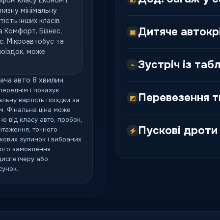
фом класу Економ і
лизну мінімальну
тість інших класів
Дитяче автокрі
а Комфорт, Бізнес,
▣
с, Мікроавтобус та
поїздок, може
Зустріч із таб
⌁
ача авто 8 хвилин
переднім і показує
Перевезення т
◩
льну вартість поїздки за
. Фінальна ціна може
о від класу авто, пробок,
Пускові дроти
нтаження, точного
кових зупинок і вибраних
ного замовлення
диспетчеру або
сунок.