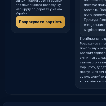
базовим тари
відкриті картографічні сервіси
для приблизного розрахунку
показує приб
маршруту по дорогах у межах
вартість. Вар
України.
авто, зокрем
Преміум, Люк
Розрахувати вартість
спеціальних 
відрізнятися.
Приблизна под
Розрахунок є по
приблизну мініма
базовим тарифом
змінитися залежн
святкового нава
маршруту, додат
послуг. Для точ
зателефонуйте 
встановіть засто