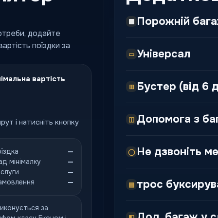
Порожній баг
потреби, додайте
артість поїздки за
Універсал
▭
імальна вартість
Бустер (від 6 д
⊞
Допомога з б
◫
рут і натисніть кнопку
Не дзвоніть ме
оїздка
—
◯
ад мінімалку
—
ослуги
—
амовлення
—
трос буксирув
▤
иконується за
Дод. багаж у с
◧