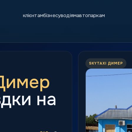
клієнтам
бізнесу
водіям
автопаркам
SKYTAXI ДИМЕР
 Димер
здки на