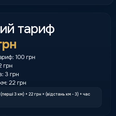
кий тариф
грн
ариф: 100 грн
2 грн
в: 3 грн
км: 22 грн
(перші 3 км) + 22 грн × (відстань км - 3) + час