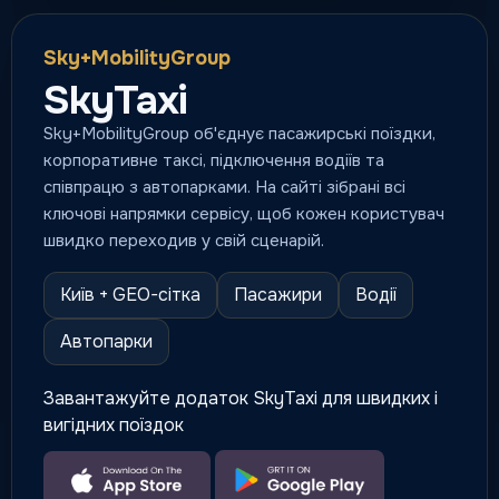
Sky+MobilityGroup
SkyTaxi
Sky+MobilityGroup об'єднує пасажирські поїздки,
корпоративне таксі, підключення водіїв та
співпрацю з автопарками. На сайті зібрані всі
ключові напрямки сервісу, щоб кожен користувач
швидко переходив у свій сценарій.
Київ + GEO-сітка
Пасажири
Водії
Автопарки
Завантажуйте додаток SkyTaxi для швидких і
вигідних поїздок