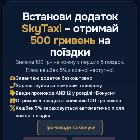
Встанови додаток
Міжміське таксі
SkyTaxi
– отримай
Фіксований маршрут між
500 гривень
на
містами
Місто/Область
поїздки
Знижка 100 грн на кожну з перших 5 поїздок.
Плюс кешбек 5% з кожної наступної.
Завантаж додаток безкоштовно
Попереднє замовлення
Зареєструйся за номером телефону
Подача на конкретний час
Введи промокод ANBI12 у розділі «Бонуси»
Планування
Отримай 5 поїздок зі знижкою 100 грн кожна
Кешбек 5% зараховується автоматично після
кожної поїздки
Промокоди та бонуси