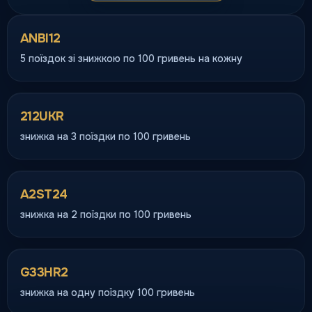
сервісу
Преміум
ANBI12
5 поїздок зі знижкою по 100 гривень на кожну
Люкс таксі
212UKR
Флагманський клас для
особливих маршрутів
знижка на 3 поїздки по 100 гривень
VIP
A2ST24
знижка на 2 поїздки по 100 гривень
Мікроавтобуси
Групи, сім'ї, трансфери до 8+
пас.
G33HR2
від 150 грн
знижка на одну поїздку 100 гривень