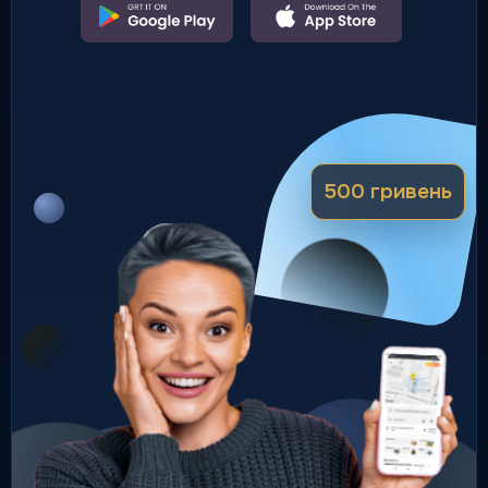
Таксі на вокзал
Трансфери до вокзалів та
транспортних хабів
Вокзал/Хаб
500 гривень
Таксі з терміналом
Оплата карткою прямо в
салоні
Безготівково
Доставка / Кур'єр
Посилки й документи по місту
день у день швидка доставка