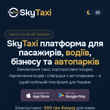
Sky
Taxi
ТАКСІ ПО ВСІЙ УКРАЇНІ
Sky
Taxi
платформа для
пасажирів,
водіїв
,
бізнесу та
автопарків
Замовлення таксі, корпоративні поїздки,
підключення водіїв і співпраця з автопарками — в
одній мобільній платформі для України.
Безкоштовно ·
500 грн бонусу
для нових