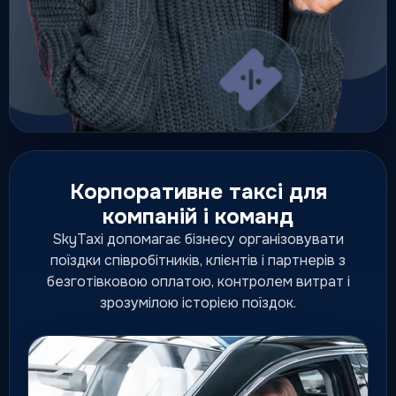
Кур'єр
Перевезення тварин
Поїздки з улюбленцями
Pet-friendly
Корпоративне таксі для
компаній і команд
SkyTaxi допомагає бізнесу організовувати
поїздки співробітників, клієнтів і партнерів з
Тверезий водій
безготівковою оплатою, контролем витрат і
Безпечне перегнання вашого
зрозумілою історією поїздок.
авто
Будь-коли