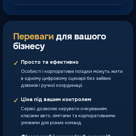
Курʼєрська доставка
Швидка доставка посилок,
документів і термінових
Переваги
для вашого
відправлень по місту.
бізнесу
доставка день у день
Просто та ефективно
✓
Особисті і корпоративні поїздки можуть жити
Перевезення тварин
в одному цифровому сценарії без зайвих
Поїздки разом із улюбленцями
дзвінків і ручної координації.
за зрозумілими правилами
сервісу.
Ціна під вашим контролем
✓
поїздка з домашнім
улюбленцем
Сервіс дозволяє керувати очікуванням,
класами авто, лімітами та корпоративними
умовами для різних команд.
Тверезий водій