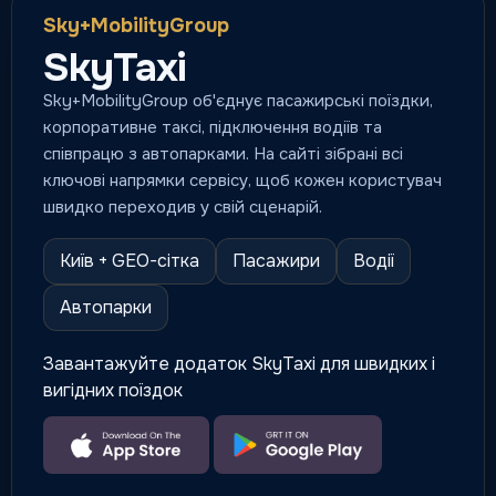
Sky+MobilityGroup
SkyTaxi
Sky+MobilityGroup об'єднує пасажирські поїздки,
корпоративне таксі, підключення водіїв та
співпрацю з автопарками. На сайті зібрані всі
ключові напрямки сервісу, щоб кожен користувач
швидко переходив у свій сценарій.
Київ + GEO-сітка
Пасажири
Водії
Автопарки
Завантажуйте додаток SkyTaxi для швидких і
вигідних поїздок