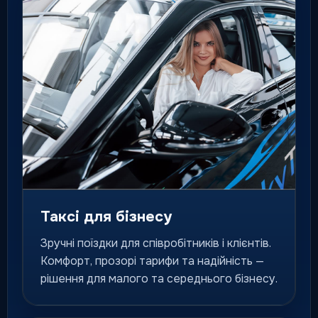
Флагманський клас для
особливих подій, гостей і
персональних поїздок.
для особливих маршрутів
Міжміське таксі
Поїздки до інших міст за
фіксованим маршрутом і
зрозумілою логікою сервісу.
місто / область / країна
Таксі для бізнесу
Зручні поїздки для співробітників і клієнтів.
Попереднє замовлення
Комфорт, прозорі тарифи та надійність —
Подача авто на конкретний
рішення для малого та середнього бізнесу.
час для важливих маршрутів
та подій.