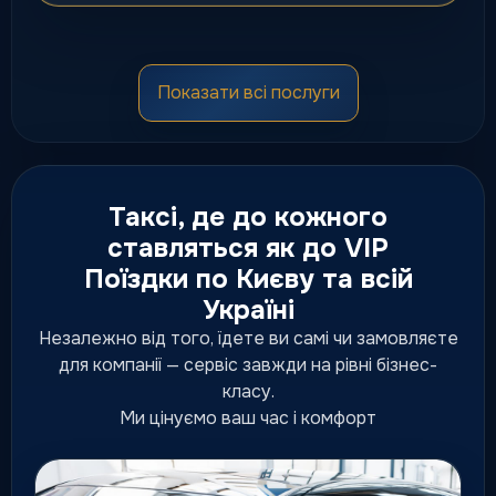
Мікроавтобуси
Показати всі послуги
Комфортні мінівени для груп,
сімей, трансферів та подій.
від 150 грн
Таксі, де до кожного
ставляться як до VIP
Поїздки по Києву та всій
Преміум таксі
Україні
Підвищений рівень сервісу,
статусна подача та комфортні
Незалежно від того, їдете ви самі чи замовляєте
ділові маршрути.
для компанії — сервіс завжди на рівні бізнес-
підвищений рівень сервісу
класу.
Ми цінуємо ваш час і комфорт
Люкс таксі