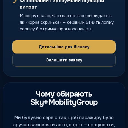
Фіксований і зрозумілий сценарій
✓
Безпечне повернення додому,
витрат
коли потрібно перегнати ваше
Маршрут, клас, час і вартість не виглядають
авто без ризику.
як «чорна скринька» — керівник бачить логіку
нічний і святковий попит
сервісу й отримує прогнозованість.
Детальніше для бізнесу
Залишити заявку
Чому обирають
Sky+MobilityGroup
Ми будуємо сервіс так, щоб пасажиру було
зручно замовляти авто, водію — працювати,