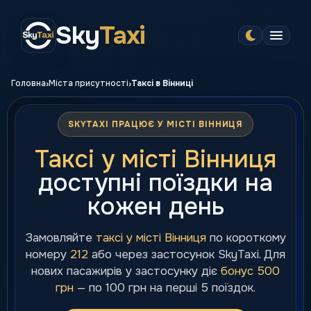
Sky
Taxi
›
›
Головна
Міста присутності
Таксі в Вінниці
SKYTAXI ПРАЦЮЄ У МІСТІ ВІННИЦЯ
Таксі у місті Вінниця
доступні поїздки на
кожен день
Замовляйте
таксі у місті Вінниця
по короткому
номеру
212
або через застосунок SkyTaxi. Для
нових пасажирів у застосунку діє
бонус 500
грн
— по 100 грн на перші 5 поїздок.