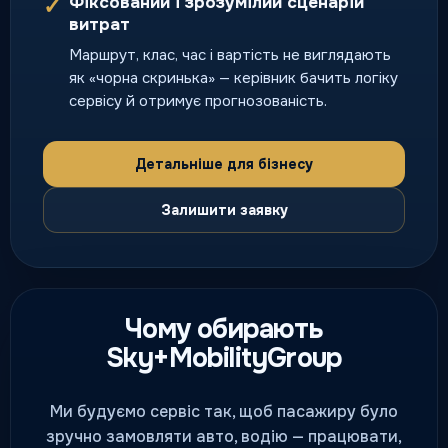
Фіксований і зрозумілий сценарій
✓
Безпечне повернення додому,
витрат
коли потрібно перегнати ваше
Маршрут, клас, час і вартість не виглядають
авто без ризику.
як «чорна скринька» — керівник бачить логіку
нічний і святковий попит
сервісу й отримує прогнозованість.
Детальніше для бізнесу
Залишити заявку
Чому обирають
Sky+MobilityGroup
Ми будуємо сервіс так, щоб пасажиру було
зручно замовляти авто, водію — працювати,