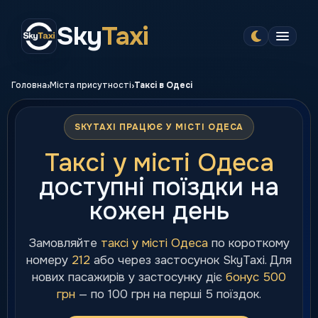
Sky
Taxi
›
›
Головна
Міста присутності
Таксі в Одесі
SKYTAXI ПРАЦЮЄ У МІСТІ ОДЕСА
Таксі у місті Одеса
доступні поїздки на
кожен день
Замовляйте
таксі у місті Одеса
по короткому
номеру
212
або через застосунок SkyTaxi. Для
нових пасажирів у застосунку діє
бонус 500
грн
— по 100 грн на перші 5 поїздок.