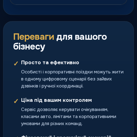
Курʼєрська доставка
Швидка доставка посилок,
документів і термінових
Переваги
для вашого
відправлень по місту.
бізнесу
доставка день у день
Просто та ефективно
✓
Особисті і корпоративні поїздки можуть жити
Перевезення тварин
в одному цифровому сценарії без зайвих
Поїздки разом із улюбленцями
дзвінків і ручної координації.
за зрозумілими правилами
сервісу.
Ціна під вашим контролем
✓
поїздка з домашнім
улюбленцем
Сервіс дозволяє керувати очікуванням,
класами авто, лімітами та корпоративними
умовами для різних команд.
Тверезий водій