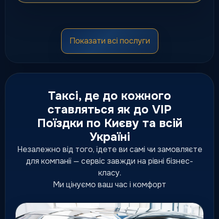
Мікроавтобуси
Показати всі послуги
Комфортні мінівени для груп,
сімей, трансферів та подій.
від 150 грн
Таксі, де до кожного
ставляться як до VIP
Поїздки по Києву та всій
Преміум таксі
Україні
Підвищений рівень сервісу,
статусна подача та комфортні
Незалежно від того, їдете ви самі чи замовляєте
ділові маршрути.
для компанії — сервіс завжди на рівні бізнес-
підвищений рівень сервісу
класу.
Ми цінуємо ваш час і комфорт
Люкс таксі