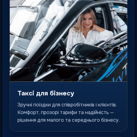
Флагманський клас для
особливих подій, гостей і
персональних поїздок.
для особливих маршрутів
Міжміське таксі
Поїздки до інших міст за
фіксованим маршрутом і
зрозумілою логікою сервісу.
місто / область / країна
Таксі для бізнесу
Зручні поїздки для співробітників і клієнтів.
Попереднє замовлення
Комфорт, прозорі тарифи та надійність —
Подача авто на конкретний
рішення для малого та середнього бізнесу.
час для важливих маршрутів
та подій.