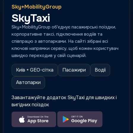
Sky+MobilityGroup
SkyTaxi
Sky+MobilityGroup об'єднує пасажирські поїздки,
корпоративне таксі, підключення водіїв та
співпрацю з автопарками. На сайті зібрані всі
ключові напрямки сервісу, щоб кожен користувач
швидко переходив у свій сценарій.
Київ + GEO-сітка
Пасажири
Водії
Автопарки
Завантажуйте додаток SkyTaxi для швидких і
вигідних поїздок