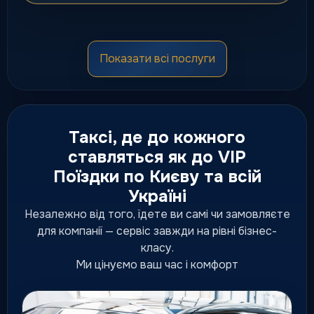
Мікроавтобуси
Показати всі послуги
Комфортні мінівени для груп,
сімей, трансферів та подій.
від 150 грн
Таксі, де до кожного
ставляться як до VIP
Поїздки по Києву та всій
Преміум таксі
Україні
Підвищений рівень сервісу,
статусна подача та комфортні
Незалежно від того, їдете ви самі чи замовляєте
ділові маршрути.
для компанії — сервіс завжди на рівні бізнес-
підвищений рівень сервісу
класу.
Ми цінуємо ваш час і комфорт
Люкс таксі