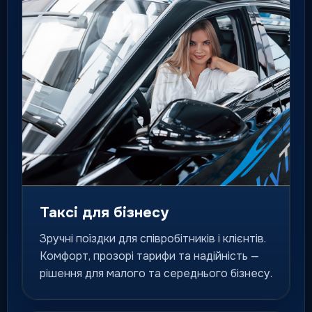
Флагманський клас для
особливих подій, гостей і
персональних поїздок.
для особливих маршрутів
Міжміське таксі
Поїздки до інших міст за
фіксованим маршрутом і
зрозумілою логікою сервісу.
місто / область / країна
Таксі для бізнесу
Зручні поїздки для співробітників і клієнтів.
Попереднє замовлення
Комфорт, прозорі тарифи та надійність —
Подача авто на конкретний
рішення для малого та середнього бізнесу.
час для важливих маршрутів
та подій.