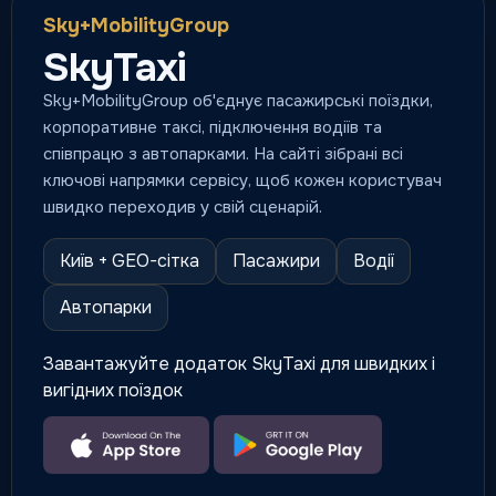
Sky+MobilityGroup
SkyTaxi
Sky+MobilityGroup об'єднує пасажирські поїздки,
корпоративне таксі, підключення водіїв та
співпрацю з автопарками. На сайті зібрані всі
ключові напрямки сервісу, щоб кожен користувач
швидко переходив у свій сценарій.
Київ + GEO-сітка
Пасажири
Водії
Автопарки
Завантажуйте додаток SkyTaxi для швидких і
вигідних поїздок