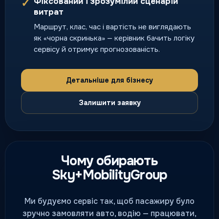
Фіксований і зрозумілий сценарій
✓
Безпечне повернення додому,
витрат
коли потрібно перегнати ваше
Маршрут, клас, час і вартість не виглядають
авто без ризику.
як «чорна скринька» — керівник бачить логіку
нічний і святковий попит
сервісу й отримує прогнозованість.
Детальніше для бізнесу
Залишити заявку
Чому обирають
Sky+MobilityGroup
Ми будуємо сервіс так, щоб пасажиру було
зручно замовляти авто, водію — працювати,