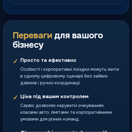
Курʼєрська доставка
Швидка доставка посилок,
документів і термінових
Переваги
для вашого
відправлень по місту.
бізнесу
доставка день у день
Просто та ефективно
✓
Особисті і корпоративні поїздки можуть жити
Перевезення тварин
в одному цифровому сценарії без зайвих
Поїздки разом із улюбленцями
дзвінків і ручної координації.
за зрозумілими правилами
сервісу.
Ціна під вашим контролем
✓
поїздка з домашнім
улюбленцем
Сервіс дозволяє керувати очікуванням,
класами авто, лімітами та корпоративними
умовами для різних команд.
Тверезий водій