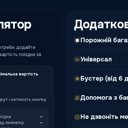
лятор
Додатков
Порожній баг
потреби, додайте
артість поїздки за
Універсал
▭
імальна вартість
Бустер (від 6 д
⊞
Допомога з б
◫
рут і натисніть кнопку
Не дзвоніть ме
оїздка
—
◯
ад мінімалку
—