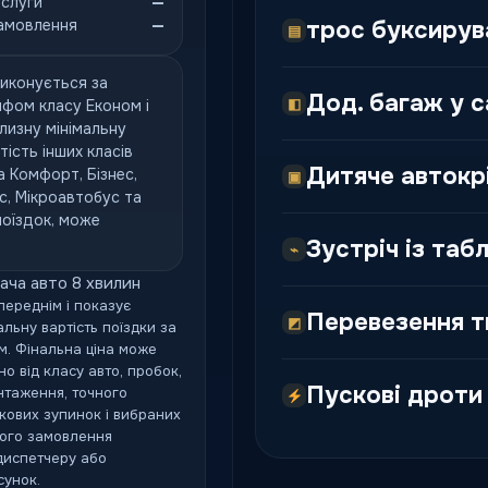
ослуги
—
амовлення
—
трос буксирув
▤
иконується за
Дод. багаж у с
◧
фом класу Економ і
лизну мінімальну
тість інших класів
Дитяче автокрі
а Комфорт, Бізнес,
▣
с, Мікроавтобус та
поїздок, може
Зустріч із таб
⌁
ача авто 8 хвилин
переднім і показує
Перевезення т
◩
льну вартість поїздки за
. Фінальна ціна може
о від класу авто, пробок,
Пускові дроти
нтаження, точного
кових зупинок і вибраних
ного замовлення
диспетчеру або
сунок.