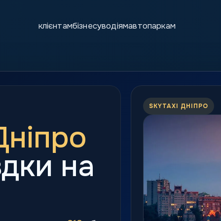
клієнтам
бізнесу
водіям
автопаркам
SKYTAXI ДНІПРО
 Дніпро
здки на