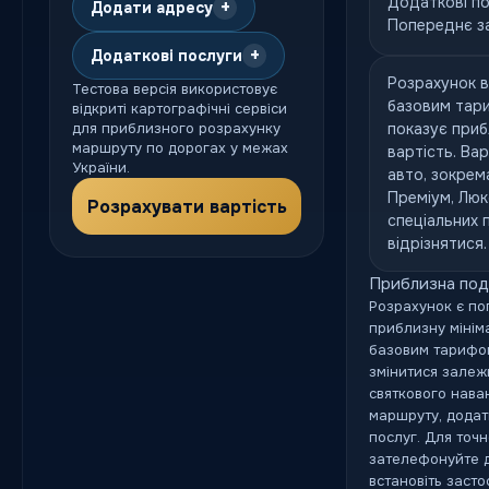
Додаткові п
+
Додати адресу
Попереднє з
+
Додаткові послуги
Розрахунок в
Тестова версія використовує
базовим тари
відкриті картографічні сервіси
для приблизного розрахунку
показує приб
маршруту по дорогах у межах
вартість. Вар
України.
авто, зокрем
Преміум, Люк
Розрахувати вартість
спеціальних 
відрізнятися.
Приблизна под
Розрахунок є по
приблизну мініма
базовим тарифом
змінитися залежн
святкового нава
маршруту, додат
послуг. Для точ
зателефонуйте 
встановіть засто