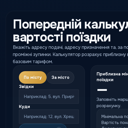
Попередній кальку
вартості поїздки
Вкажіть адресу подачі, адресу призначення та, за 
проміжні зупинки. Калькулятор розрахує приблизну в
базовим тарифом.
Приблизна мін
По місту
За місто
поїздки
—
Звідки
Заповніть марш
розрахунку.
Куди
Мінімальна п
Вартість пон