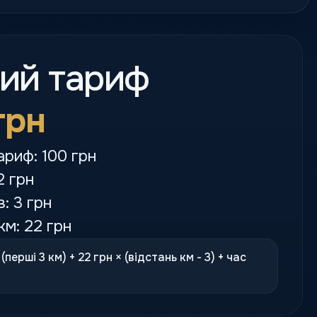
кий тариф
грн
ариф: 100 грн
2 грн
в: 3 грн
км: 22 грн
(перші 3 км) + 22 грн × (відстань км - 3) + час