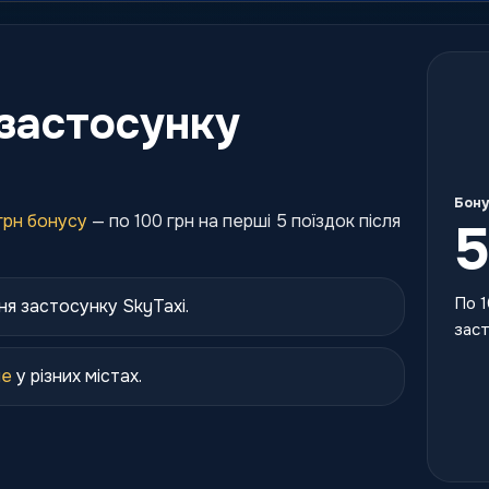
застосунку
Бону
грн бонусу
— по 100 грн на перші 5 поїздок після
5
По 1
ня застосунку SkyTaxi.
заст
ше
у різних містах.