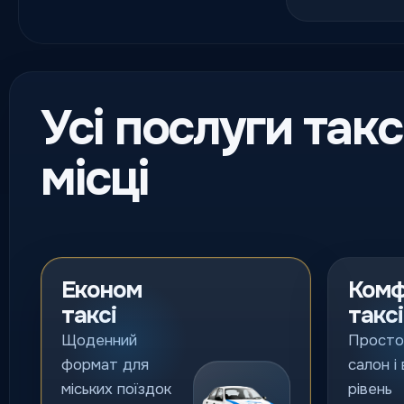
Усі послуги такс
місці
Економ
Ком
таксі
таксі
Щоденний
Просто
формат для
салон і
міських поїздок
рівень