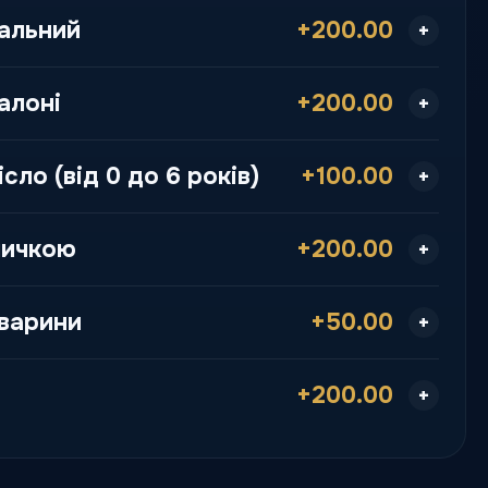
альний
+200.00
алоні
+200.00
сло (від 0 до 6 років)
+100.00
личкою
+200.00
варини
+50.00
+200.00