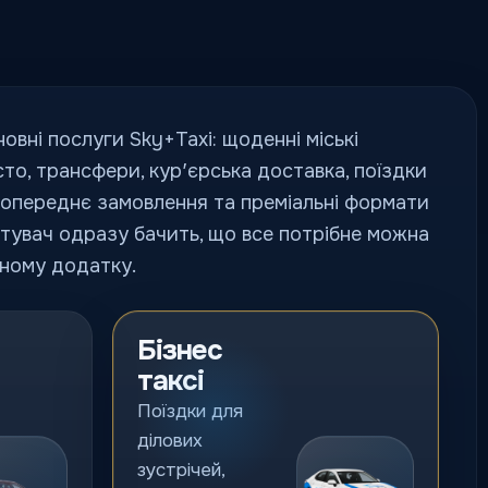
новні послуги Sky+Taxi: щоденні міські
сто, трансфери, курʼєрська доставка, поїздки
попереднє замовлення та преміальні формати
стувач одразу бачить, що все потрібне можна
ному додатку.
Бізнес
таксі
Поїздки для
ділових
зустрічей,