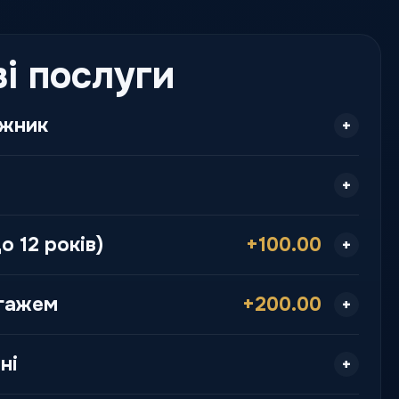
і послуги
ажник
о 12 років)
+100.00
агажем
+200.00
ні