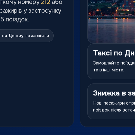
ткому номеру
212
або
асажирів у застосунку
 5 поїздок.
 по Дніпру та за місто
Таксі по Дн
Замовляйте поїздки
та в інші міста.
Знижка в з
Нові пасажири отр
поїздок після вста