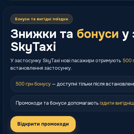
Бонуси та вигідні поїздки
Знижки та
бонуси
у 
SkyTaxi
У застосунку SkyTaxi нові пасажири отримують
500 
встановлення застосунку.
500 грн бонусу
— доступні тільки після встановлен
Промокоди та бонуси допомагають
їздити вигідні
Відкрити промокоди