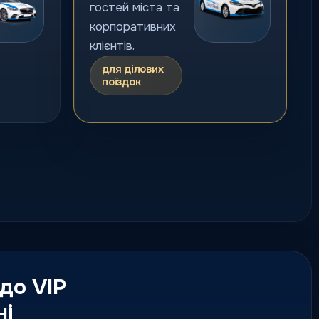
гостей міста та
корпоративних
клієнтів.
для ділових
поїздок
Міжміське
таксі
Поїздки до
інших міст за
фіксованим
маршрутом і
 до VIP
зрозумілою
логікою сервісу.
ні