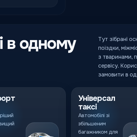
і в одному
Тут зібрані ос
поїздки, міжмі
з тваринами, 
сервісу. Кори
замовити в од
форт
Універсал
таксі
ріший
Автомобілі зі
 вищий
збільшеним
багажником для