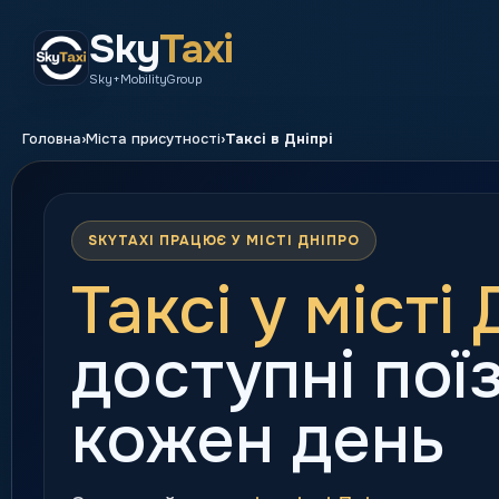
Sky
Taxi
Sky+MobilityGroup
›
›
Головна
Міста присутності
Таксі в Дніпрі
SKYTAXI ПРАЦЮЄ У МІСТІ ДНІПРО
Таксі у місті
доступні пої
кожен день