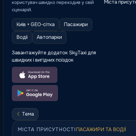
Міста присут
користувач швидко переходив у свій
сценарій.
Київ + GEO-сітка
Пасажири
Водії
Автопарки
Завантажуйте додаток SkyTaxi для
швидких і вигідних поїздок
☾
Тема
МІСТА ПРИСУТНОСТІ
ПАСАЖИРИ ТА ВОДІЇ