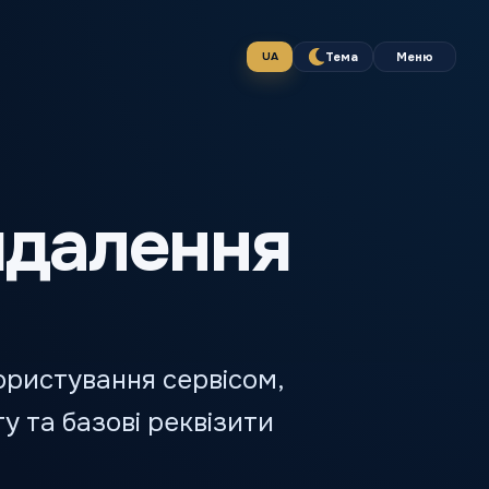
Тема
Меню
UA
видалення
ористування сервісом,
 та базові реквізити