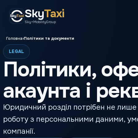
Sky
Taxi
Sky+MobilityGroup
›
Головна
Політики та документи
LEGAL
Політики, офе
акаунта і рек
Юридичний розділ потрібен не лише 
роботу з персональними даними, умо
компанії.