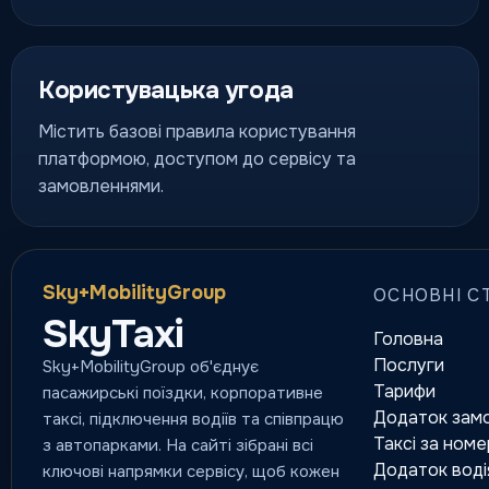
Користувацька угода
Містить базові правила користування
платформою, доступом до сервісу та
замовленнями.
Sky+MobilityGroup
ОСНОВНІ С
SkyTaxi
Головна
Послуги
Sky+MobilityGroup об'єднує
Тарифи
пасажирські поїздки, корпоративне
Додаток замо
таксі, підключення водіїв та співпрацю
Таксі за ном
з автопарками. На сайті зібрані всі
Додаток воді
ключові напрямки сервісу, щоб кожен