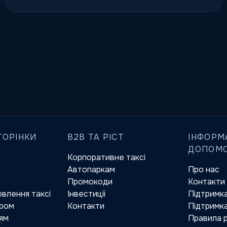
ТОРІНКИ
B2B ТА РІСТ
ІНФОРМ
ДОПОМ
Корпоративне таксі
Автопаркам
Про нас
Промокоди
Контакти
влення таксі
Інвестиції
Підтримк
ером
Контакти
Підтримка
ям
Правила 