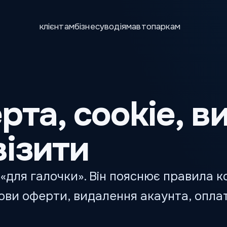
клієнтам
бізнесу
водіям
автопаркам
рта, cookie, 
візити
«для галочки». Він пояснює правила к
ви оферти, видалення акаунта, оплату