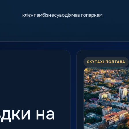
клієнтам
бізнесу
водіям
автопаркам
SKYTAXI ПОЛТАВА
здки на