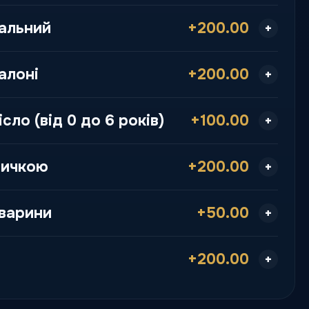
альний
+200.00
алоні
+200.00
сло (від 0 до 6 років)
+100.00
личкою
+200.00
варини
+50.00
+200.00