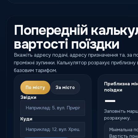
Попередній кальку
вартості поїздки
Вкажіть адресу подачі, адресу призначення та, за 
проміжні зупинки. Калькулятор розрахує приблизну в
базовим тарифом.
Приблизна мін
По місту
За місто
поїздки
—
Звідки
Заповніть марш
розрахунку.
Куди
Мінімальна п
Вартість пон