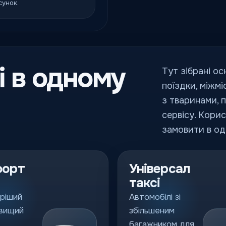
сунок.
і в одному
Тут зібрані ос
поїздки, міжмі
з тваринами, 
сервісу. Кори
замовити в од
форт
Універсал
таксі
ріший
Автомобілі зі
 вищий
збільшеним
багажником для