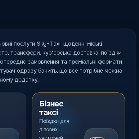
новні послуги Sky+Taxi: щоденні міські
сто, трансфери, курʼєрська доставка, поїздки
попереднє замовлення та преміальні формати
стувач одразу бачить, що все потрібне можна
ному додатку.
Бізнес
таксі
Поїздки для
ділових
зустрічей,