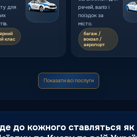
ту для
речей, валіз і
их
поїздок за
ів.
місто.
ярний
багаж /
ий клас
вокзал /
аеропорт
іум
Люкс
Показати всі послуги
таксі
ений
Флагманський
ервісу,
клас для
на
особливих
 та
подій, гостей і
 де до кожного ставляться як
тні
персональних
поїздок.