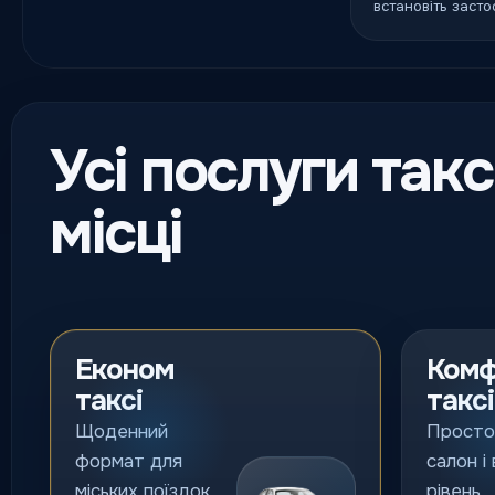
встановіть засто
Усі послуги такс
місці
Економ
Ком
таксі
таксі
Щоденний
Просто
формат для
салон і
міських поїздок
рівень