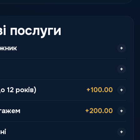
і послуги
ажник
о 12 років)
+100.00
агажем
+200.00
ні