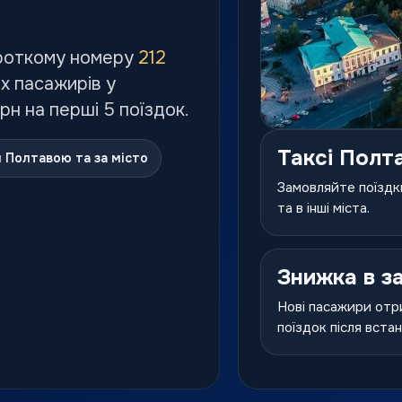
роткому номеру
212
х пасажирів у
рн на перші 5 поїздок.
Таксі Полт
 Полтавою та за місто
Замовляйте поїздки
та в інші міста.
Знижка в з
Нові пасажири отр
поїздок після вста