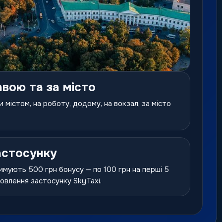
авою та за місто
 містом, на роботу, додому, на вокзал, за місто
астосунку
имують 500 грн бонусу — по 100 грн на перші 5
новлення застосунку SkyTaxi.