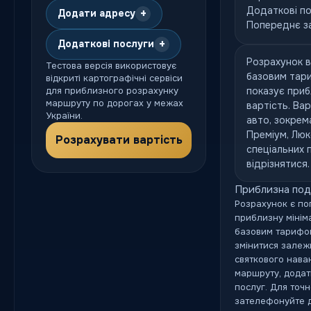
Додаткові п
+
Додати адресу
Попереднє з
+
Додаткові послуги
Розрахунок в
Тестова версія використовує
базовим тари
відкриті картографічні сервіси
для приблизного розрахунку
показує приб
маршруту по дорогах у межах
вартість. Вар
України.
авто, зокрем
Преміум, Люк
Розрахувати вартість
спеціальних 
відрізнятися.
Приблизна под
Розрахунок є по
приблизну мініма
базовим тарифом
змінитися залежн
святкового нава
маршруту, додат
послуг. Для точ
зателефонуйте 