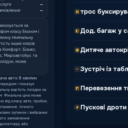
ослуги
—
амовлення
—
трос буксирув
▤
иконується за
Дод. багаж у с
◧
фом класу Економ і
лизну мінімальну
тість інших класів
Дитяче автокрі
а Комфорт, Бізнес,
▣
с, Мікроавтобус та
поїздок, може
Зустріч із таб
⌁
ача авто 8 хвилин
переднім і показує
Перевезення т
◩
льну вартість поїздки за
. Фінальна ціна може
о від класу авто, пробок,
Пускові дроти
нтаження, точного
кових зупинок і вибраних
ного замовлення
диспетчеру або