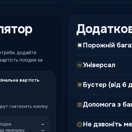
лятор
Додатков
Порожній баг
потреби, додайте
артість поїздки за
Універсал
▭
імальна вартість
Бустер (від 6 д
⊞
Допомога з б
◫
рут і натисніть кнопку
Не дзвоніть ме
оїздка
—
◯
ад мінімалку
—