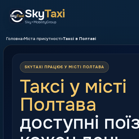
Sky
Taxi
Sky+MobilityGroup
›
›
Головна
Міста присутності
Таксі в Полтаві
SKYTAXI ПРАЦЮЄ У МІСТІ ПОЛТАВА
Таксі у місті
Полтава
доступні пої