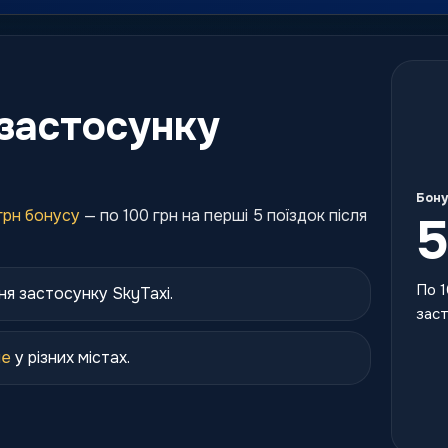
застосунку
Бону
грн бонусу
— по 100 грн на перші 5 поїздок після
5
По 1
ня застосунку SkyTaxi.
заст
ше
у різних містах.