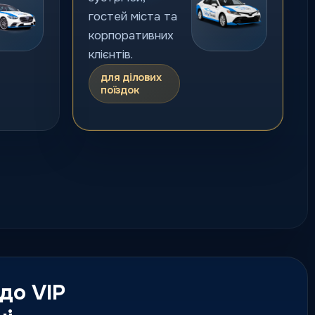
гостей міста та
корпоративних
клієнтів.
для ділових
поїздок
Міжміське
таксі
Поїздки до
інших міст за
фіксованим
маршрутом і
 до VIP
зрозумілою
логікою сервісу.