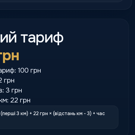
кий тариф
грн
ариф: 100 грн
2 грн
в: 3 грн
км: 22 грн
(перші 3 км) + 22 грн × (відстань км - 3) + час