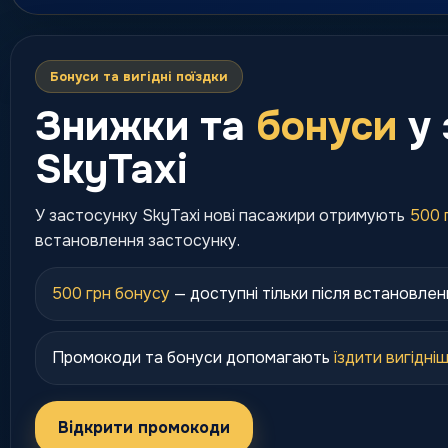
Бонуси та вигідні поїздки
Знижки та
бонуси
у 
SkyTaxi
У застосунку SkyTaxi нові пасажири отримують
500 
встановлення застосунку.
500 грн бонусу
— доступні тільки після встановлен
Промокоди та бонуси допомагають
їздити вигідні
Відкрити промокоди