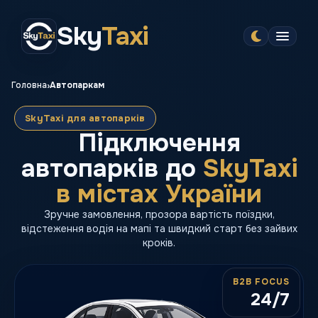
Sky
Taxi
›
Головна
Автопаркам
SkyTaxi для автопарків
Підключення
автопарків до
SkyTaxi
в містах України
Зручне замовлення, прозора вартість поїздки,
відстеження водія на мапі та швидкий старт без зайвих
кроків.
B2B FOCUS
24/7