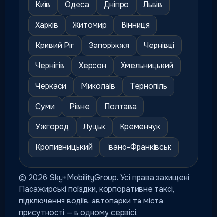
Київ
Одеса
Дніпро
Львів
Харків
Житомир
Вінниця
Кривий Ріг
Запоріжжя
Чернівці
Чернігів
Херсон
Хмельницький
Черкаси
Миколаїв
Тернопіль
Суми
Рівне
Полтава
Ужгород
Луцьк
Кременчук
Кропивницький
Івано-Франківськ
© 2026 Sky+MobilityGroup. Усі права захищені
Пасажирські поїздки, корпоративне таксі,
підключення водіїв, автопарки та міста
присутності — в одному сервісі.