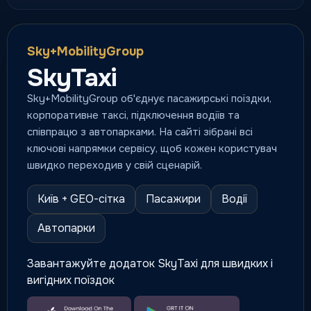
Sky+MobilityGroup
SkyTaxi
Sky+MobilityGroup об'єднує пасажирські поїздки,
корпоративне таксі, підключення водіїв та
співпрацю з автопарками. На сайті зібрані всі
ключові напрямки сервісу, щоб кожен користувач
швидко переходив у свій сценарій.
Київ + GEO-сітка
Пасажири
Водії
Автопарки
Завантажуйте додаток SkyTaxi для швидких і
вигідних поїздок