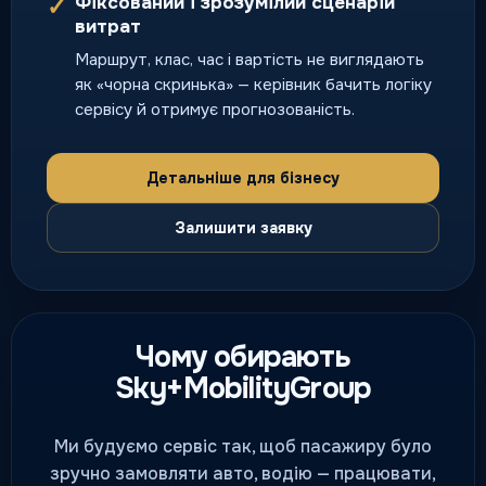
Фіксований і зрозумілий сценарій
✓
Безпечне повернення додому,
витрат
коли потрібно перегнати ваше
Маршрут, клас, час і вартість не виглядають
авто без ризику.
як «чорна скринька» — керівник бачить логіку
нічний і святковий попит
сервісу й отримує прогнозованість.
Детальніше для бізнесу
Залишити заявку
Чому обирають
Sky+MobilityGroup
Ми будуємо сервіс так, щоб пасажиру було
зручно замовляти авто, водію — працювати,