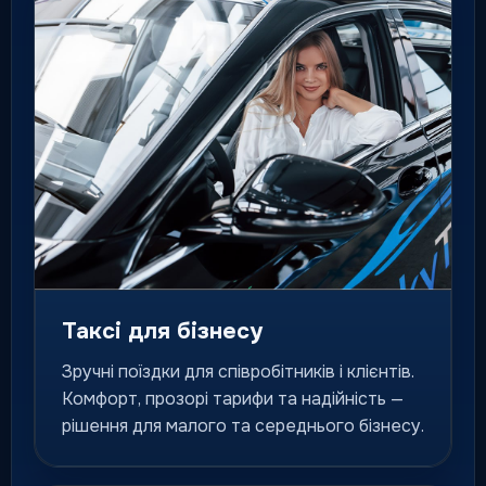
Флагманський клас для
особливих подій, гостей і
персональних поїздок.
для особливих маршрутів
Міжміське таксі
Поїздки до інших міст за
фіксованим маршрутом і
зрозумілою логікою сервісу.
місто / область / країна
Таксі для бізнесу
Зручні поїздки для співробітників і клієнтів.
Попереднє замовлення
Комфорт, прозорі тарифи та надійність —
Подача авто на конкретний
рішення для малого та середнього бізнесу.
час для важливих маршрутів
та подій.