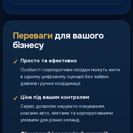
Курʼєрська доставка
Швидка доставка посилок,
документів і термінових
Переваги
для вашого
відправлень по місту.
бізнесу
доставка день у день
Просто та ефективно
✓
Особисті і корпоративні поїздки можуть жити
Перевезення тварин
в одному цифровому сценарії без зайвих
Поїздки разом із улюбленцями
дзвінків і ручної координації.
за зрозумілими правилами
сервісу.
Ціна під вашим контролем
✓
поїздка з домашнім
улюбленцем
Сервіс дозволяє керувати очікуванням,
класами авто, лімітами та корпоративними
умовами для різних команд.
Тверезий водій