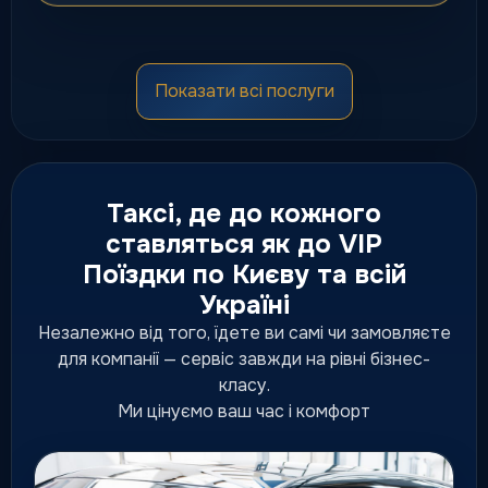
Мікроавтобуси
Показати всі послуги
Комфортні мінівени для груп,
сімей, трансферів та подій.
від 150 грн
Таксі, де до кожного
ставляться як до VIP
Поїздки по Києву та всій
Преміум таксі
Україні
Підвищений рівень сервісу,
статусна подача та комфортні
Незалежно від того, їдете ви самі чи замовляєте
ділові маршрути.
для компанії — сервіс завжди на рівні бізнес-
підвищений рівень сервісу
класу.
Ми цінуємо ваш час і комфорт
Люкс таксі