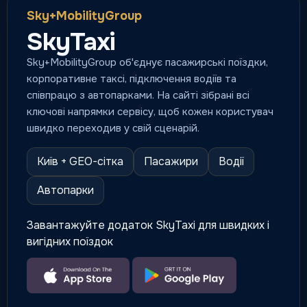
Sky+MobilityGroup
SkyTaxi
Sky+MobilityGroup об'єднує пасажирські поїздки,
корпоративне таксі, підключення водіїв та
співпрацю з автопарками. На сайті зібрані всі
ключові напрямки сервісу, щоб кожен користувач
швидко переходив у свій сценарій.
Київ + GEO-сітка
Пасажири
Водії
Автопарки
Завантажуйте додаток SkyTaxi для швидких і
вигідних поїздок