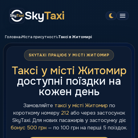
Sky
Taxi
›
›
Головна
Міста присутності
Таксі в Житомирі
SKYTAXI ПРАЦЮЄ У МІСТІ ЖИТОМИР
Таксі у місті Житомир
доступні поїздки на
кожен день
Замовляйте
таксі у місті Житомир
по
короткому номеру
212
або через застосунок
SkyTaxi. Для нових пасажирів у застосунку діє
бонус 500 грн
— по 100 грн на перші 5 поїздок.