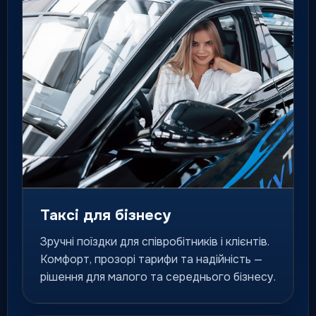
Флагманський клас для
особливих подій, гостей і
персональних поїздок.
для особливих маршрутів
Міжміське таксі
Поїздки до інших міст за
фіксованим маршрутом і
зрозумілою логікою сервісу.
місто / область / країна
Таксі для бізнесу
Зручні поїздки для співробітників і клієнтів.
Попереднє замовлення
Комфорт, прозорі тарифи та надійність —
Подача авто на конкретний
рішення для малого та середнього бізнесу.
час для важливих маршрутів
та подій.