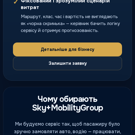
Фіксований і зрозумілий сценарій
✓
Безпечне повернення додому,
витрат
коли потрібно перегнати ваше
Маршрут, клас, час і вартість не виглядають
авто без ризику.
як «чорна скринька» — керівник бачить логіку
нічний і святковий попит
сервісу й отримує прогнозованість.
Детальніше для бізнесу
Залишити заявку
Чому обирають
Sky+MobilityGroup
Ми будуємо сервіс так, щоб пасажиру було
зручно замовляти авто, водію — працювати,