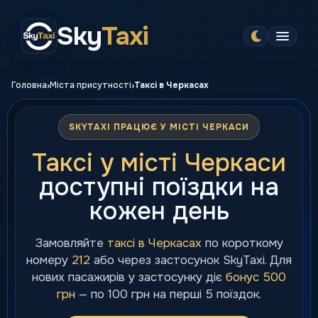
Sky
Taxi
›
›
Головна
Міста присутності
Таксі в Черкасах
SKYTAXI ПРАЦЮЄ У МІСТІ ЧЕРКАСИ
Таксі у місті Черкаси
доступні поїздки на
кожен день
Замовляйте
таксі в Черкасах
по короткому
номеру
212
або через застосунок SkyTaxi. Для
нових пасажирів у застосунку діє
бонус 500
грн
— по 100 грн на перші 5 поїздок.