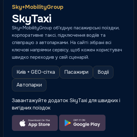
Sky+MobilityGroup
SkyTaxi
Sky+MobilityGroup об'єднує пасажирські поїздки,
корпоративне таксі, підключення водіїв та
співпрацю з автопарками. На сайті зібрані всі
ключові напрямки сервісу, щоб кожен користувач
швидко переходив у свій сценарій.
Київ + GEO-сітка
Пасажири
Водії
Автопарки
Завантажуйте додаток SkyTaxi для швидких і
вигідних поїздок