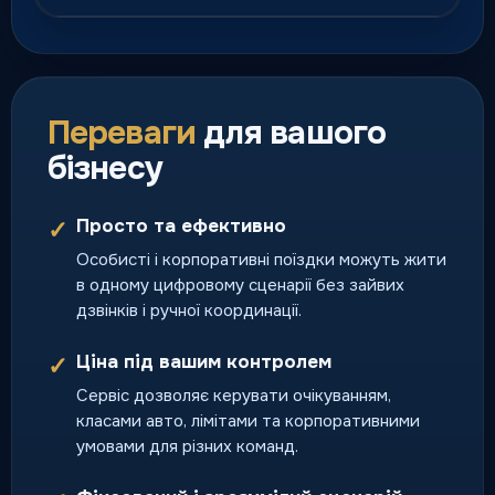
Курʼєрська доставка
Швидка доставка посилок,
документів і термінових
Переваги
для вашого
відправлень по місту.
бізнесу
доставка день у день
Просто та ефективно
✓
Особисті і корпоративні поїздки можуть жити
Перевезення тварин
в одному цифровому сценарії без зайвих
Поїздки разом із улюбленцями
дзвінків і ручної координації.
за зрозумілими правилами
сервісу.
Ціна під вашим контролем
✓
поїздка з домашнім
улюбленцем
Сервіс дозволяє керувати очікуванням,
класами авто, лімітами та корпоративними
умовами для різних команд.
Тверезий водій