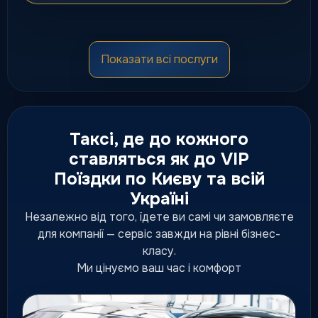
Мікроавтобуси
Показати всі послуги
Комфортні мінівени для груп,
сімей, трансферів та подій.
від 150 грн
Таксі, де до кожного
ставляться як до VIP
Поїздки по Києву та всій
Преміум таксі
Україні
Підвищений рівень сервісу,
статусна подача та комфортні
Незалежно від того, їдете ви самі чи замовляєте
ділові маршрути.
для компанії — сервіс завжди на рівні бізнес-
підвищений рівень сервісу
класу.
Ми цінуємо ваш час і комфорт
Люкс таксі