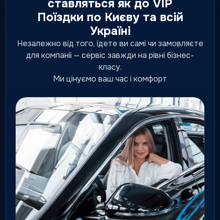
ставляться як до VIP
Поїздки по Києву та всій
Преміум таксі
Україні
Підвищений рівень сервісу,
статусна подача та комфортні
Незалежно від того, їдете ви самі чи замовляєте
ділові маршрути.
для компанії — сервіс завжди на рівні бізнес-
підвищений рівень сервісу
класу.
Ми цінуємо ваш час і комфорт
Люкс таксі
Флагманський клас для
особливих подій, гостей і
персональних поїздок.
для особливих маршрутів
Міжміське таксі
Поїздки до інших міст за