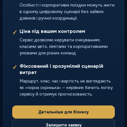
Особисті і корпоративні поїздки можуть жити
Перевезення тварин
в одному цифровому сценарії без зайвих
Поїздки разом із улюбленцями
дзвінків і ручної координації.
за зрозумілими правилами
сервісу.
Ціна під вашим контролем
✓
поїздка з домашнім
улюбленцем
Сервіс дозволяє керувати очікуванням,
класами авто, лімітами та корпоративними
умовами для різних команд.
Тверезий водій
Фіксований і зрозумілий сценарій
✓
Безпечне повернення додому,
витрат
коли потрібно перегнати ваше
Маршрут, клас, час і вартість не виглядають
авто без ризику.
як «чорна скринька» — керівник бачить логіку
нічний і святковий попит
сервісу й отримує прогнозованість.
Детальніше для бізнесу
Залишити заявку