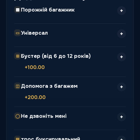
Порожній багажник
Універсал
▭
Бустер (від 6 до 12 років)
⊞
+100.00
Допомога з багажем
◫
+200.00
Не дзвоніть мені
◯
трос буксирувальний
▤