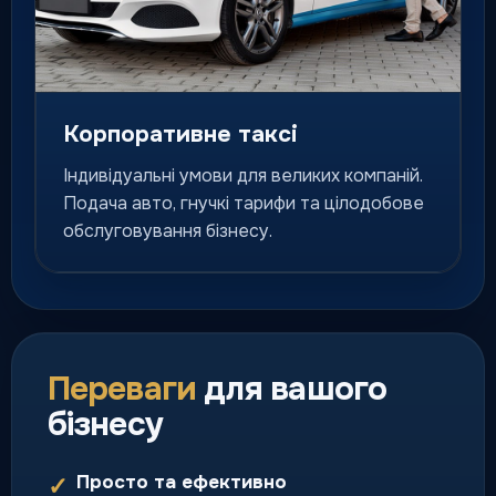
Таксі з терміналом
Безготівкова оплата карткою в
Корпоративне таксі
салоні — зручно для бізнесу й
щоденних поїздок.
Індивідуальні умови для великих компаній.
Подача авто, гнучкі тарифи та цілодобове
картка / безготівково /
бізнес
обслуговування бізнесу.
Курʼєрська доставка
Швидка доставка посилок,
документів і термінових
Переваги
для вашого
відправлень по місту.
бізнесу
доставка день у день
Просто та ефективно
✓