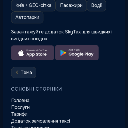
Київ + GEO-сітка
Пасажири
Водії
Автопарки
Завантажуйте додаток SkyTaxi для швидких і
вигідних поїздок
☾
Тема
ОСНОВНІ СТОРІНКИ
Головна
Послуги
Тарифи
Додаток замовлення таксі
Таксі за номером