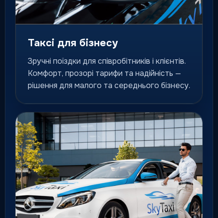
фіксованим маршрутом і
зрозумілою логікою сервісу.
місто / область / країна
Таксі для бізнесу
Зручні поїздки для співробітників і клієнтів.
Попереднє замовлення
Комфорт, прозорі тарифи та надійність —
Подача авто на конкретний
рішення для малого та середнього бізнесу.
час для важливих маршрутів
та подій.
планування поїздки
заздалегідь
Таксі на вокзал
Трансфери хвилина в хвилину
на вокзали, аеропорти та
транспортні вузли.
ранні виїзди та зустрічі