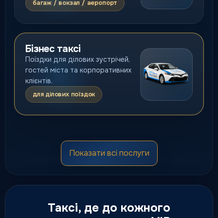
багаж / вокзал / аеропорт
Бізнес таксі
Поїздки для ділових зустрічей,
гостей міста та корпоративних
клієнтів.
для ділових поїздок
Мікроавтобуси
Показати всі послуги
Комфортні мінівени для груп,
сімей, трансферів та подій.
від 150 грн
Таксі, де до кожного