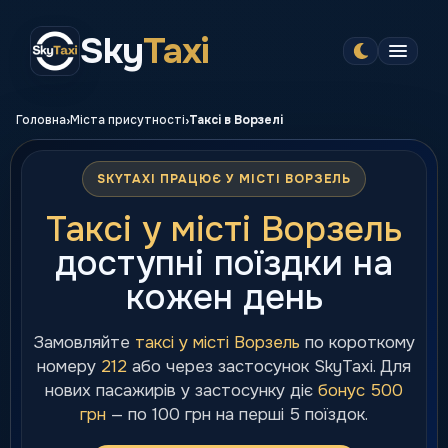
Sky
Taxi
›
›
Головна
Міста присутності
Таксі в Ворзелі
SKYTAXI ПРАЦЮЄ У МІСТІ ВОРЗЕЛЬ
Таксі у місті Ворзель
доступні поїздки на
кожен день
Замовляйте
таксі у місті Ворзель
по короткому
номеру
212
або через застосунок SkyTaxi. Для
нових пасажирів у застосунку діє
бонус 500
грн
— по 100 грн на перші 5 поїздок.