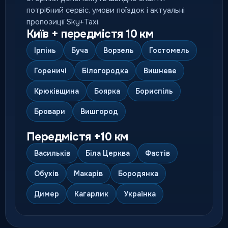
потрібний сервіс, умови поїздок і актуальні
пропозиції Sky+Taxi.
Київ + передмістя 10 км
Ірпінь
Буча
Ворзель
Гостомель
Гореничі
Білогородка
Вишневе
Крюківщина
Боярка
Бориспіль
Бровари
Вишгород
Передмістя +10 км
Васильків
Біла Церква
Фастів
Обухів
Макарів
Бородянка
Димер
Кагарлик
Українка